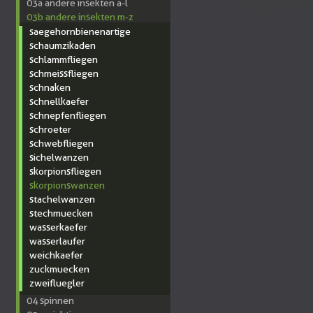
03a andere insekten a-l
03b andere insekten m-z
saegehornbienenartige
schaumzikaden
schlammfliegen
schmeissfliegen
schnaken
schnellkaefer
schnepfenfliegen
schroeter
schwebfliegen
sichelwanzen
skorpionsfliegen
skorpionswanzen
stachelwanzen
stechmuecken
wasserkaefer
wasserlaufer
weichkaefer
zuckmuecken
zweifluegler
04 spinnen