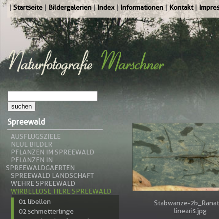
Startseite
Bildergalerien
Index
Informationen
Kontakt
Impre
Spreewald
AUSFLUGSZIELE
NEUE BILDER
PFLANZEN IM SPREEWALD
PFLANZEN IN
SPREEWALDGAERTEN
SPREEWALD LANDSCHAFT
WEHRE SPREEWALD
WIRBELLOSE TIERE SPREEWALD
01 libellen
Stabwanze-2b_Ranat
linearis.jpg
02 schmetterlinge