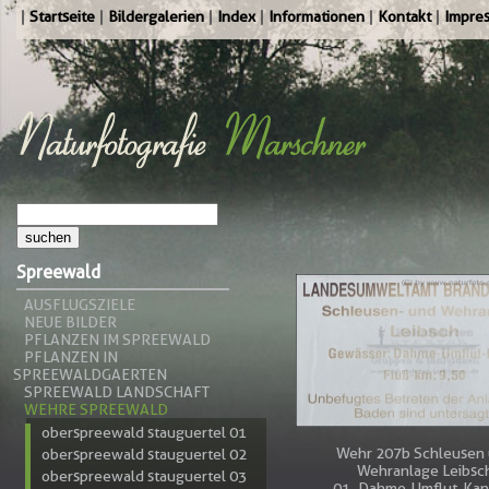
Startseite
Bildergalerien
Index
Informationen
Kontakt
Impre
Spreewald
AUSFLUGSZIELE
NEUE BILDER
PFLANZEN IM SPREEWALD
PFLANZEN IN
SPREEWALDGAERTEN
SPREEWALD LANDSCHAFT
WEHRE SPREEWALD
oberspreewald stauguertel 01
Wehr 207b Schleusen
oberspreewald stauguertel 02
Wehranlage Leibsc
oberspreewald stauguertel 03
-01_Dahme-Umflut-Kan